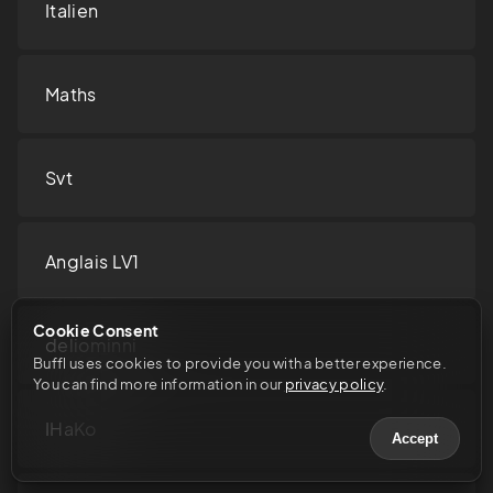
Italien
Maths
Svt
Anglais LV1
Cookie Consent
deliominni
Buffl uses cookies to provide you with a better experience. 
You can find more information in our 
privacy policy
.
IHaKo
Accept