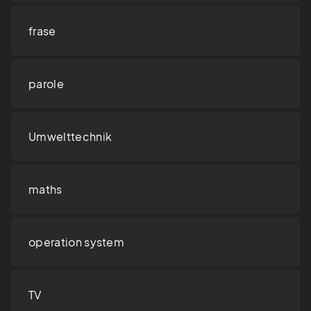
frase
parole
Umwelttechnik
maths
operation system
TV