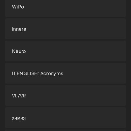
WiPo
Innere
Neuro
IT ENGLISH: Acronyms
VL/VR
химия