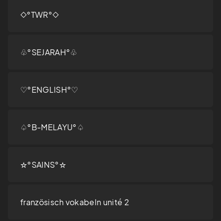
◇°TWR°◇
♧°SEJARAH°♧
♡°ENGLISH°♡
♤°B-MELAYU°♤
☆°SAINS°☆
französisch vokabeln unité 2