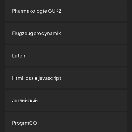
Pharmakologie GUK2
Flugzeugerodynamik
Latein
Html, css e javascript
английский
ProgrmCO