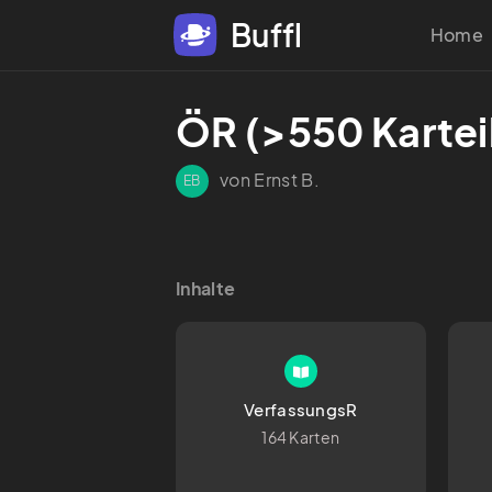
Buffl
Home
ÖR (>550 Kartei
von Ernst B.
EB
Inhalte
VerfassungsR
164 Karten