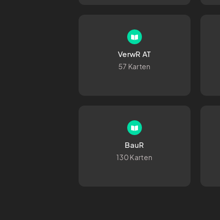
VerwR AT
57 Karten
BauR
130 Karten