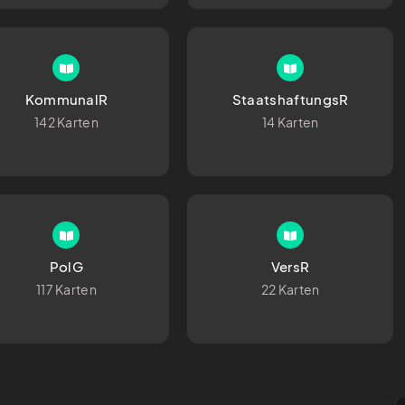
KommunalR
StaatshaftungsR
142 Karten
14 Karten
PolG
VersR
117 Karten
22 Karten