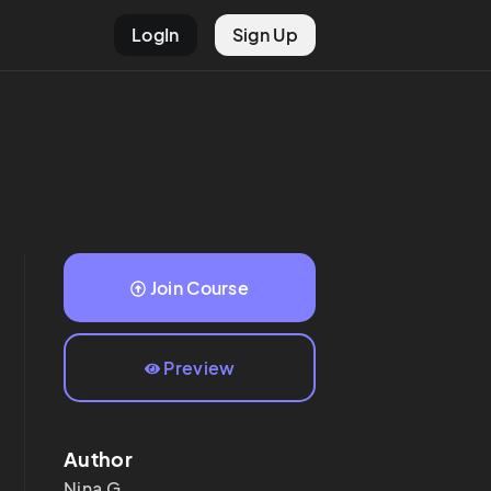
LogIn
Sign Up
Join Course
Preview
Author
Nina
G.