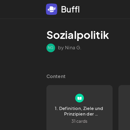
Buffl
Sozialpolitik
by Nina G.
NG
Content
1. Definition, Ziele und 
Prinzipien der 
Sozialpolitik
R
31 cards