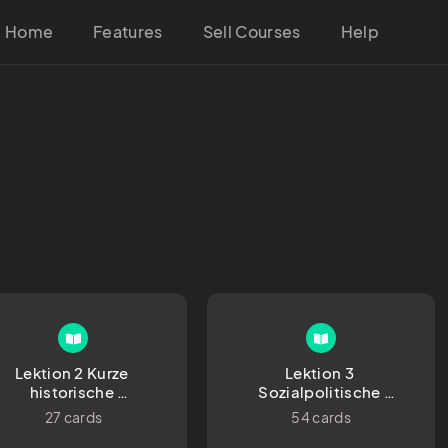
Home
Features
Sell Courses
Help
Lektion 2 Kurze 
Lektion 3 
historische 
Sozialpolitische 
etroperspektive der 
Entwicklungslinien
27 cards
54 cards
Sozialpolitik