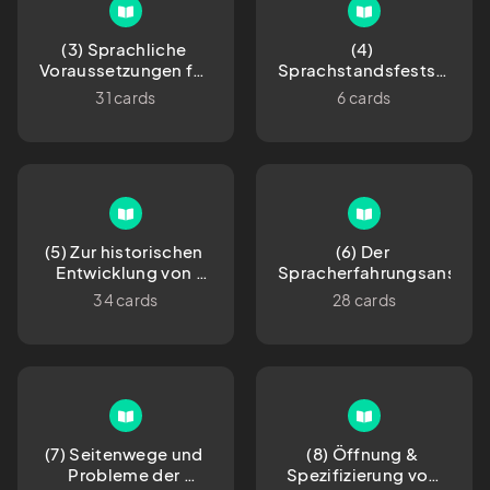
(3) Sprachliche 
(4) 
Voraussetzungen für 
Sprachstandsfeststellun
den Erwerb von 
 & Sprachförderung 
31 cards
6 cards
Lesen & Schreiben
im Vorschulalter
(5) Zur historischen 
(6) Der 
Entwicklung von 
Spracherfahrungsansatz
Lese- & 
34 cards
28 cards
Schreiblehrmethoden
(7) Seitenwege und 
(8) Öffnung & 
Probleme der 
Spezifizierung von 