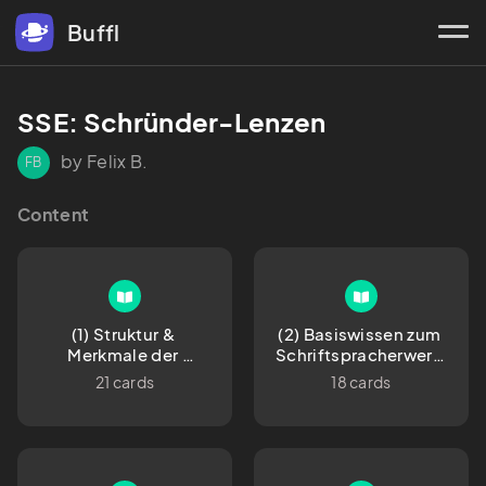
Buffl
SSE: Schründer-Lenzen
by Felix B.
FB
Content
(1) Struktur & 
(2) Basiswissen zum 
Merkmale der 
Schriftspracherwerb 
deutschen 
& den 
21 cards
18 cards
Schriftsprache
Schwierigkeiten der 
Lernaufgabe