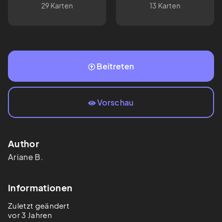
Hinweise
29 Karten
13 Karten
Beitreten
Vorschau
Author
Ariane
B.
Informationen
Zuletzt geändert
vor 3 Jahren