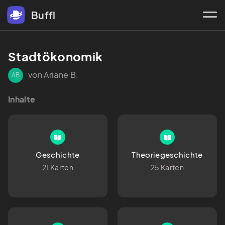
Buffl
Stadtökonomik
von Ariane B.
AB
Inhalte
Geschichte
Theoriegeschichte
21 Karten
25 Karten