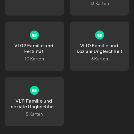
13 Karten
VL09 Familie und 
VL10 Familie und 
Fertilität 
soziale Ungleichheit
10 Karten
6 Karten
VL11 Familie und 
soziale Ungleichheit 
II
5 Karten