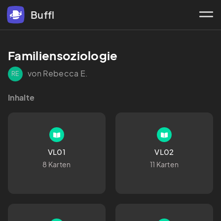
Buffl
Familiensoziologie
von Rebecca E.
RE
Inhalte
VL01
VL02
8 Karten
11 Karten