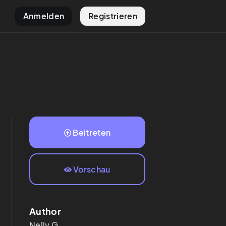
Anmelden
Registrieren
Beitreten
Vorschau
Author
Nelly
G.